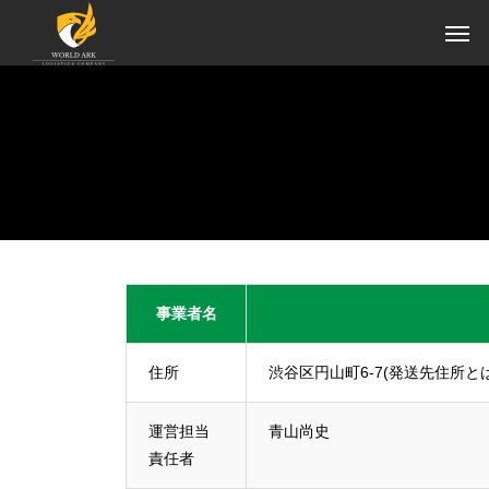
事業者名
住所
渋谷区円山町6-7(発送先住所と
運営担当
青山尚史
責任者